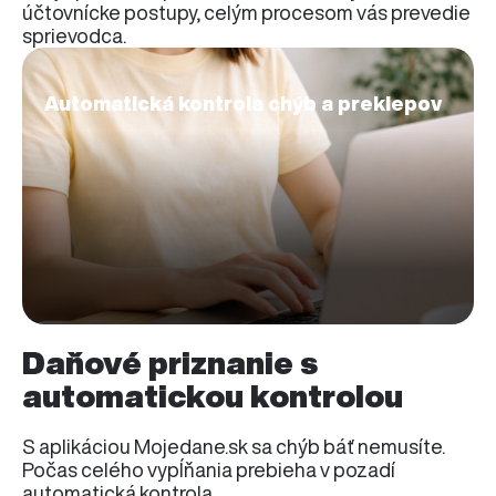
účtovnícke postupy, celým procesom vás prevedie
sprievodca.
Automatická kontrola chýb a preklepov
Daňové priznanie s
automatickou kontrolou
S aplikáciou Mojedane.sk sa chýb báť nemusíte.
Počas celého vypĺňania prebieha v pozadí
automatická kontrola.