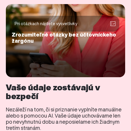
Pri otázkach nájdete vysvetlivky
Zrozumiteľné otázky bez účtovníckeho
žargónu
Vaše údaje zostávajú v
bezpečí
Nezáleží na tom, či si priznanie vyplníte manuálne
alebo s pomocou AI. Vaše údaje uchovávame len
po nevyhnutnú dobu a neposielame ich žiadnym
tretím stranám.