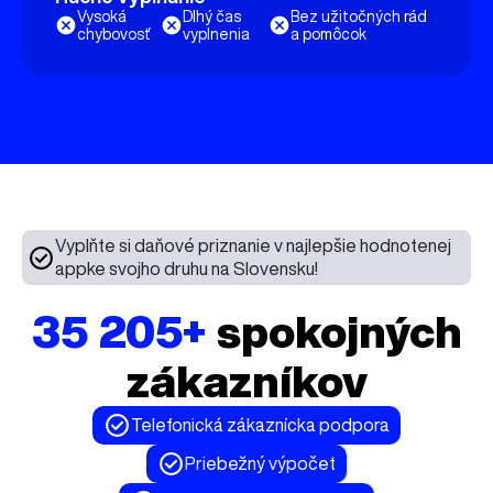
Vysoká
Dlhý čas
Bez užitočných rád
chybovosť
vyplnenia
a pomôcok
Vyplňte si daňové priznanie v najlepšie hodnotenej
appke svojho druhu na Slovensku!
35 205+
spokojných
zákazníkov
Telefonická zákaznícka podpora
Priebežný výpočet