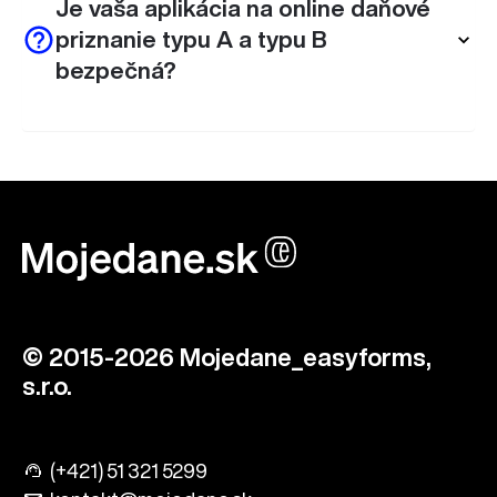
Je vaša aplikácia na online daňové
priznanie typu A a typu B
bezpečná?
© 2015-2026 Mojedane_easyforms,
s.r.o.
(+421) 51 321 5299