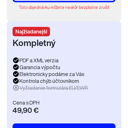
Túto objednávku môžete neskôr bezplatne zrušiť
Najžiadanejší
Kompletný
PDF a XML verzia
Garancia výpočtu
Elektronicky podáme za Vás
Kontrola chýb účtovníkom
Vyžiadanie formulára EU/EWR
Cena s DPH
49,90 €