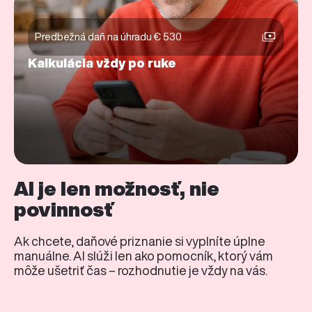
Predbežná daň na úhradu € 530
Kalkulácia vždy po ruke
AI je len možnosť, nie
povinnosť
Ak chcete, daňové priznanie si vyplníte úplne
manuálne. AI slúži len ako pomocník, ktorý vám
môže ušetriť čas – rozhodnutie je vždy na vás.