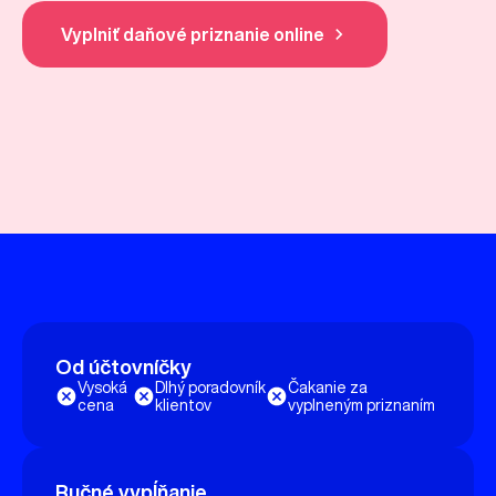
Vyplniť daňové priznanie online
Od účtovníčky
Vysoká
Dlhý poradovník
Čakanie za
cena
klientov
vyplneným priznaním
Ručné vypĺňanie