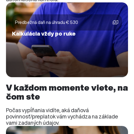
Predbežná daň na úhradu € 530
Kalkulácia vždy po ruke
V každom momente viete, na
čom ste
Počas vypĺňania vidíte, aká daňová
povinnosť/preplatok vám vychádza na základe
vami zadaných údajov.