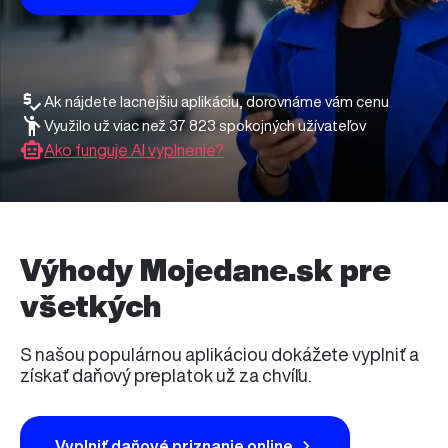
Ak nájdete lacnejšiu aplikáciu,
dorovnáme vám cenu
Využilo už viac než 37 823 spokojných užívateľov
Ako funguje AI vyplnenie?
Výhody Mojedane.sk pre
všetkých
S našou populárnou aplikáciou dokážete vyplniť a
získať daňový preplatok už za chvíľu.
Vyplniť daňové priznanie online